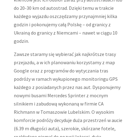
do 20-30 km od autostrad. Dzięki temu w trakcie
każdego wyjazdu oszczędzamy przynajmniej kilka
godzin i pokonujemy całą Polskę – od granicy z
Ukrainą do granicy z Niemcami – nawet w ciągu 10
godzin.
Zawsze staramy się wybierać jak najkrótsze trasy
przejazdu, a w ich planowaniu korzystamy z map
Google oraz z programów do wytyczania tras
podróży w ramach wykupionego monitoringu GPS
każdego z posiadanych przez nas aut. Dysponujemy
nowymi busami Mercedes Sprinter z mocnym
silnikiem i zabudową wykonaną w firmie CA
Richmann w Tomaszowie Lubelskim. O wysokim
komforcie podróży decyduje duża przestrzeń w aucie
(6.39 m długości auta), szerokie, skórzane fotele,
rozkładane niemal do pozycji leżącej, duża