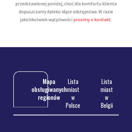
przedstawionej poniżej, choć dla komfortu klienta
dopuszczamy daleko idące odstępstwa. W razie
jakichkolwiek wątpliwości
prosimy o kontakt
.
Mapa
Lista
Lista
obsługiwanych
miast
miast
regionów
w
w
Polsce
Belgii