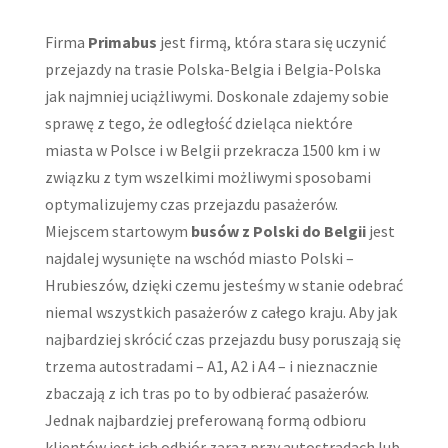
Firma
Primabus
jest firmą, która stara się uczynić
przejazdy na trasie Polska-Belgia i Belgia-Polska
jak najmniej uciążliwymi. Doskonale zdajemy sobie
sprawę z tego, że odległość dzieląca niektóre
miasta w Polsce i w Belgii przekracza 1500 km i w
związku z tym wszelkimi możliwymi sposobami
optymalizujemy czas przejazdu pasażerów.
Miejscem startowym
busów z Polski do Belgii
jest
najdalej wysunięte na wschód miasto Polski –
Hrubieszów, dzięki czemu jesteśmy w stanie odebrać
niemal wszystkich pasażerów z całego kraju. Aby jak
najbardziej skrócić czas przejazdu busy poruszają się
trzema autostradami – A1, A2 i A4 – i nieznacznie
zbaczają z ich tras po to by odbierać pasażerów.
Jednak najbardziej preferowaną formą odbioru
klientów jest ich odbiór zaraz przy autostradach lub